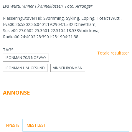
Eva Wutti, vinner i kvinneklassen. Foto: Arrangør
PlasseringUtøverTid: Svømming, Sykling, Løping, Totalt1Wutti,
Eva00:26:5802:26:0401:19:2904:15:322Cheetham,
Susie00:27:0602:25:3601:22:5104:18:533Vodickova,
Radka00:24:4002:28:3901:25:1904:21:38
TAGS:
Totale resultater
IRONMAN 70.3 NORWAY
IRONMAN HAUGESUND
VINNER IRONMAN
ANNONSE
(ACTIVE TAB)
NYESTE
MEST LEST