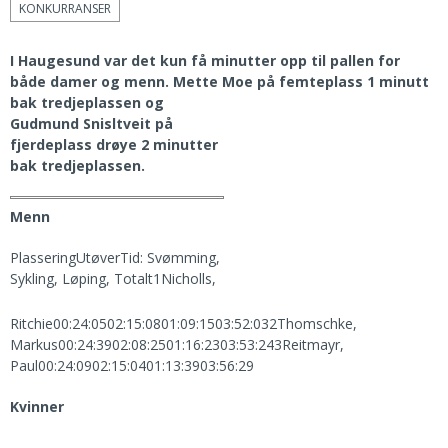
KONKURRANSER
I Haugesund var det kun få minutter opp til pallen for
både damer og menn. Mette Moe på femteplass 1 minutt
bak tredjeplassen og
Gudmund Snisltveit på
fjerdeplass drøye 2 minutter
bak tredjeplassen.
Menn
PlasseringUtøverTid: Svømming,
Sykling, Løping, Totalt1Nicholls,
Ritchie00:24:0502:15:0801:09:1503:52:032Thomschke,
Markus00:24:3902:08:2501:16:2303:53:243Reitmayr,
Paul00:24:0902:15:0401:13:3903:56:29
Kvinner