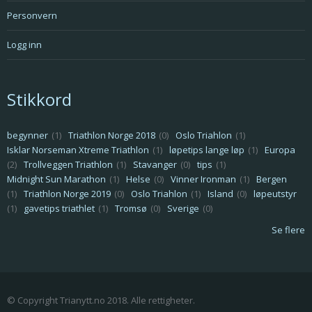
Personvern
Logg inn
Stikkord
begynner
(1)
Triathlon Norge 2018
(0)
Oslo Triahlon
(1)
Isklar Norseman Xtreme Triathlon
(1)
løpetips lange løp
(1)
Europa
(2)
Trollveggen Triathlon
(1)
Stavanger
(0)
tips
(1)
Midnight Sun Marathon
(1)
Helse
(0)
Vinner Ironman
(1)
Bergen
(1)
Triathlon Norge 2019
(0)
Oslo Triahlon
(1)
Island
(0)
løpeutstyr
(1)
gavetips triathlet
(1)
Tromsø
(0)
Sverige
(0)
Se flere
© Copyright Trianytt.no 2018. Alle rettigheter.