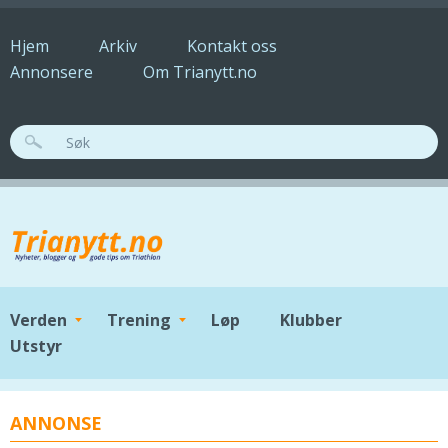
Hopp til hovedinnhold
Hjem
Arkiv
Kontakt oss
Annonsere
Om Trianytt.no
SØKESKJEMA
Verden
Trening
Løp
Klubber
Utstyr
ANNONSE