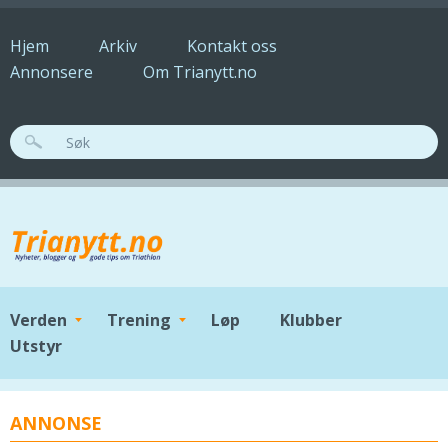
Hopp til hovedinnhold
Hjem
Arkiv
Kontakt oss
Annonsere
Om Trianytt.no
SØKESKJEMA
Verden
Trening
Løp
Klubber
Utstyr
ANNONSE