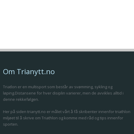
Om Trianytt.no
Triatlon er en multisport som består av svømming, sykling og
løping.Distansene for hver disiplin varierer, men de avvikles alltid i
denne rekkefølgen.
Her på siden trianytt.no er målet vårt å få skribenter innenfor triathlon
miljøet til å skrive om Triathlon og komme med råd og tips innenfor
sporten.