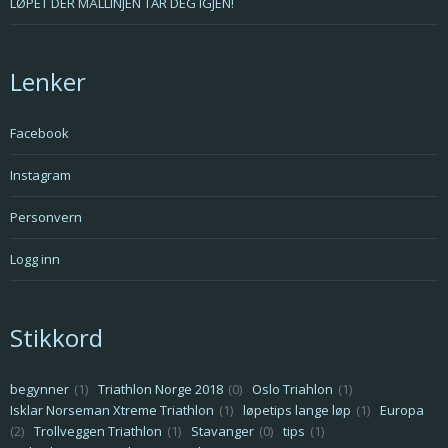
LØPET DER MÅLLINJEN TAR DEG IGJEN!
Lenker
Facebook
Instagram
Personvern
Logg inn
Stikkord
begynner
(1)
Triathlon Norge 2018
(0)
Oslo Triahlon
(1)
Isklar Norseman Xtreme Triathlon
(1)
løpetips lange løp
(1)
Europa
(2)
Trollveggen Triathlon
(1)
Stavanger
(0)
tips
(1)