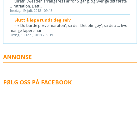
Ulratri Sweeden arrangeres i år for 5 gang, og Sverige sitt første
Ulratriatlon. Dett...
Torsdag, 19 juli, 2018 - 09:18
Slutt å løpe rundt deg selv
– «'Du burde prøve maraton', sa de. 'Det blir gøy', sa de.» ... hvor
mange løpere har...
Fredag, 13 April, 2018 - 09:19
ANNONSE
FØLG OSS PÅ FACEBOOK