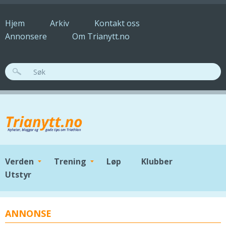
Hopp til hovedinnhold
Hjem
Arkiv
Kontakt oss
Annonsere
Om Trianytt.no
SØKESKJEMA
Verden
Trening
Løp
Klubber
Utstyr
ANNONSE