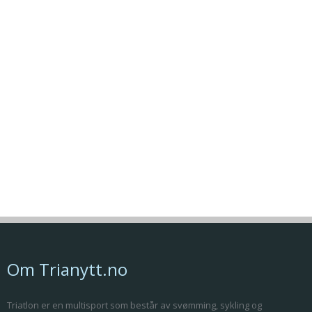
Om Trianytt.no
Triatlon er en multisport som består av svømming, sykling og