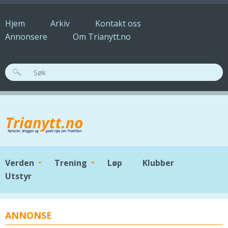
Hopp til hovedinnhold
Hjem
Arkiv
Kontakt oss
Annonsere
Om Trianytt.no
SØKESKJEMA
Verden
Trening
Løp
Klubber
Utstyr
ANNONSE