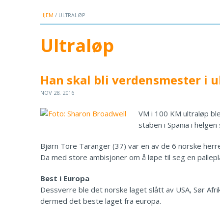
HJEM
/ ULTRALØP
Ultraløp
Han skal bli verdensmester i u
NOV 28, 2016
VM i 100 KM ultraløp ble
staben i Spania i helge
Bjørn Tore Taranger (37) var en av de 6 norske herre
Da med store ambisjoner om å løpe til seg en pallep
Best i Europa
Dessverre ble det norske laget slått av USA, Sør Afrik
dermed det beste laget fra europa.