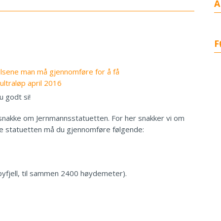
A
F
 godt si!
r å snakke om Jernmannsstatuetten. For her snakker vi om
nne statuetten må du gjennomføre følgende:
byfjell, til sammen 2400 høydemeter).