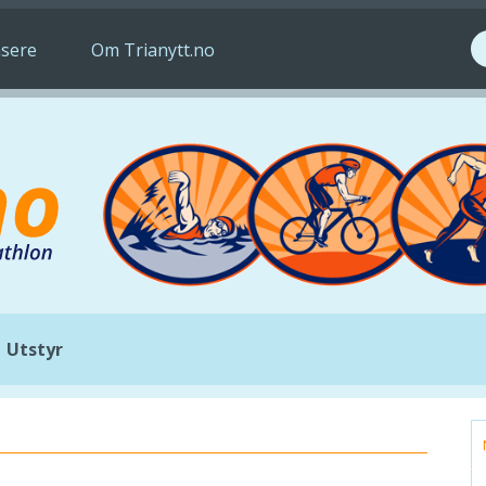
S
sere
Om Trianytt.no
Utstyr