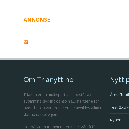
ANNONSE
Om Trianytt.no
Nytt 
Triatlon er en multisport som består av
Årets Tria
svømming, sykling og løping.Distansene for
Test: 2XU 
hver disiplin varierer, men de avvikles alltid i
denne rekkefølgen.
Nyhet!
Her på siden trianytt.no er målet vårt å få