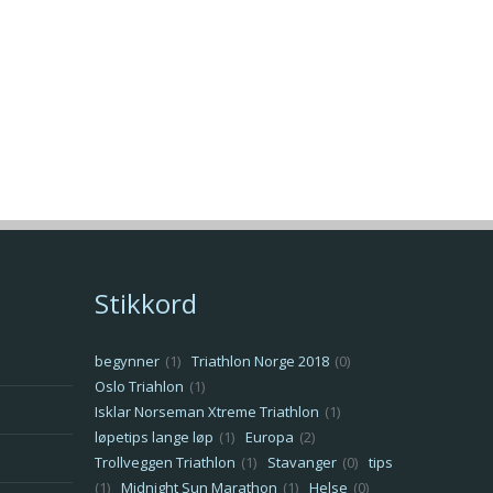
Stikkord
begynner
(1)
Triathlon Norge 2018
(0)
Oslo Triahlon
(1)
Isklar Norseman Xtreme Triathlon
(1)
løpetips lange løp
(1)
Europa
(2)
Trollveggen Triathlon
(1)
Stavanger
(0)
tips
(1)
Midnight Sun Marathon
(1)
Helse
(0)