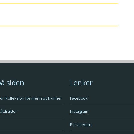
på siden
Lenker
tlon kolleksjon for menn og kvinner
Facebook
våtdrakter
Instagram
Personvern