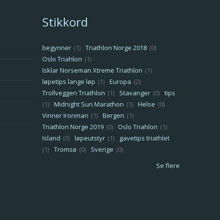
Stikkord
begynner
(1)
Triathlon Norge 2018
(0)
Oslo Triahlon
(1)
Isklar Norseman Xtreme Triathlon
(1)
løpetips lange løp
(1)
Europa
(2)
Trollveggen Triathlon
(1)
Stavanger
(0)
tips
(1)
Midnight Sun Marathon
(1)
Helse
(0)
Vinner Ironman
(1)
Bergen
(1)
Triathlon Norge 2019
(0)
Oslo Triahlon
(1)
Island
(0)
løpeutstyr
(1)
gavetips triathlet
(1)
Tromsø
(0)
Sverige
(0)
Se flere