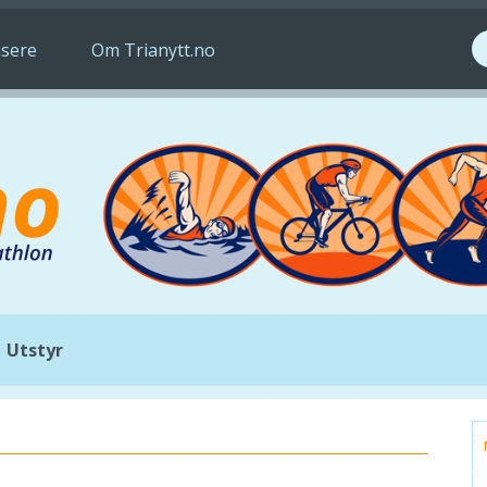
S
sere
Om Trianytt.no
Utstyr