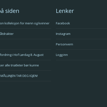
på siden
Lenker
tlon kolleksjon for menn og kvinner
Facebook
våtdrakter
Instagram
Personvern
fordring i Hof Lørdag 8. August
Logg inn
er alle triatleter bør kunne
MÅLLINJEN TAR DEG IGJEN!