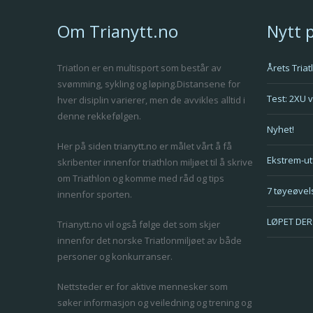
Om Trianytt.no
Nytt 
Triatlon er en multisport som består av
Årets Tria
svømming, sykling og løping.Distansene for
Test: 2XU 
hver disiplin varierer, men de avvikles alltid i
denne rekkefølgen.
Nyhet!
Her på siden trianytt.no er målet vårt å få
Ekstrem-ut
skribenter innenfor triathlon miljøet til å skrive
om Triathlon og komme med råd og tips
7 tøyeøvels
innenfor sporten.
LØPET DER 
Trianytt.no vil også følge det som skjer
innenfor det norske Triatlonmiljøet av både
personer og konkurranser.
Nettsteder er for aktive mennesker som
søker informasjon og veiledning og trening og