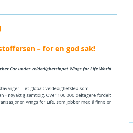
n
stoffersen – for en god sak!
tcher Car under veldedighetsløpet Wings for Life World
 Stavanger - et globalt veldedighetsløp som
en - nøyaktig samtidig. Over 100.000 deltagere fordelt
organisasjonen Wings for Life, som jobber med å finne en