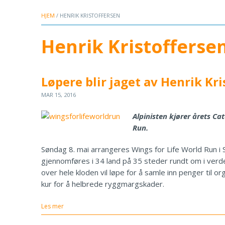
HJEM
/ HENRIK KRISTOFFERSEN
Henrik Kristofferse
Løpere blir jaget av Henrik Kri
MAR 15, 2016
Alpinisten kjører årets Ca
Run.
Søndag 8. mai arrangeres Wings for Life World Run i
gjennomføres i 34 land på 35 steder rundt om i verd
over hele kloden vil løpe for å samle inn penger til 
kur for å helbrede ryggmargskader.
Les mer