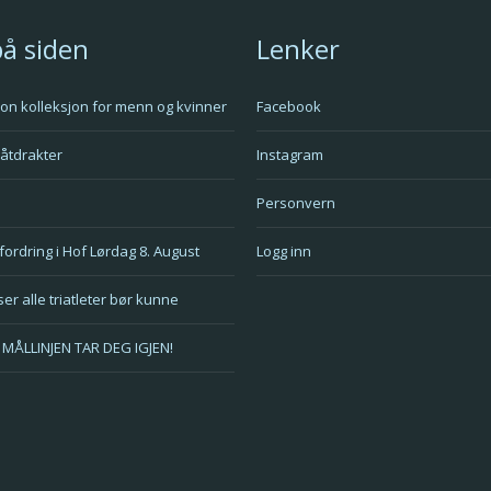
på siden
Lenker
tlon kolleksjon for menn og kvinner
Facebook
våtdrakter
Instagram
Personvern
fordring i Hof Lørdag 8. August
Logg inn
er alle triatleter bør kunne
MÅLLINJEN TAR DEG IGJEN!