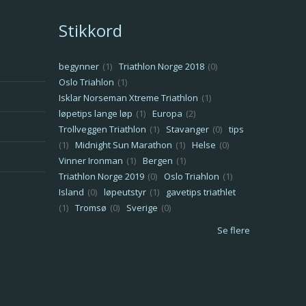
Stikkord
begynner
(1)
Triathlon Norge 2018
(0)
Oslo Triahlon
(1)
Isklar Norseman Xtreme Triathlon
(1)
løpetips lange løp
(1)
Europa
(2)
Trollveggen Triathlon
(1)
Stavanger
(0)
tips
(1)
Midnight Sun Marathon
(1)
Helse
(0)
Vinner Ironman
(1)
Bergen
(1)
Triathlon Norge 2019
(0)
Oslo Triahlon
(1)
Island
(0)
løpeutstyr
(1)
gavetips triathlet
(1)
Tromsø
(0)
Sverige
(0)
Se flere