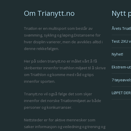
Om Trianytt.no
Nytt 
Triatlon er en multisport som består av
Årets Tria
svømming, sykling og løping.Distansene for
Test: 2XU 
hver disiplin varierer, men de avvikles alltid i
denne rekkefølgen.
Nyhet!
Her på siden trianytt.no er målet vårt å få
Ekstrem-ut
skribenter innenfor triathlon miljøet til å skrive
om Triathlon og komme med råd og tips
7 tøyeøvels
innenfor sporten.
LØPET DER 
Trianytt.no vil også følge det som skjer
innenfor det norske Triatlonmiljøet av både
personer og konkurranser.
Nettsteder er for aktive mennesker som
søker informasjon og veiledning og trening og