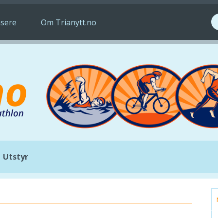
S
sere
Om Trianytt.no
Utstyr