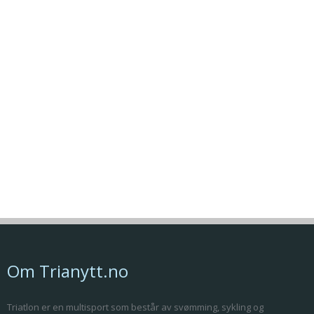
Om Trianytt.no
Triatlon er en multisport som består av svømming, sykling og