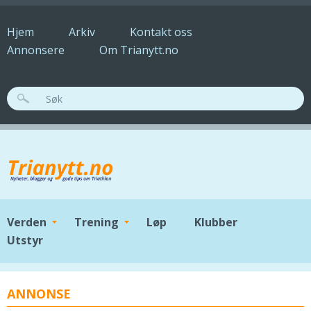
Hopp til hovedinnhold
Hjem
Arkiv
Kontakt oss
Annonsere
Om Trianytt.no
SØKESKJEMA
Verden
Trening
Løp
Klubber
Utstyr
ANNONSE