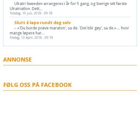
Ulratri Sweeden arrangeres i år for 5 gang, og Sverige sitt første
Ulratriatlon. Dett...
Torsdag, 19 juli, 2018 - 09:18
Slutt å løpe rundt deg selv
– «'Du burde prøve maraton', sa de. 'Det blir gøy', sa de.» ... hvor
mange løpere har...
Fredag, 13 April, 2018 - 09:19
ANNONSE
FØLG OSS PÅ FACEBOOK