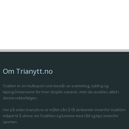
Om Trianytt.no
Triatlon er en multisport som består av svømming, sykling og
løping.Distansene for hver disiplin varierer, men de avvikles alltid i
denne rekkefølgen.
Her på siden trianytt.no er målet vårt å få skribenter innenfor triathlon
miljøet til å skrive om Triathlon og komme med råd og tips innenfor
sporten.