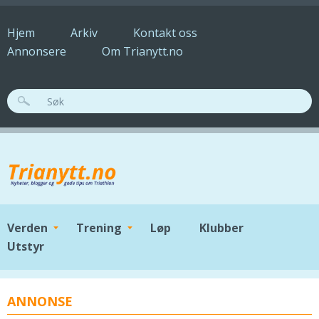
Hopp til hovedinnhold
Hjem
Arkiv
Kontakt oss
Annonsere
Om Trianytt.no
SØKESKJEMA
Verden
Trening
Løp
Klubber
Utstyr
ANNONSE